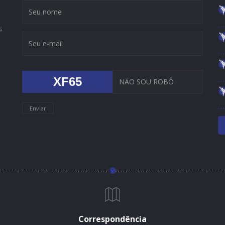
é
XF65
Enviar
Correspondência