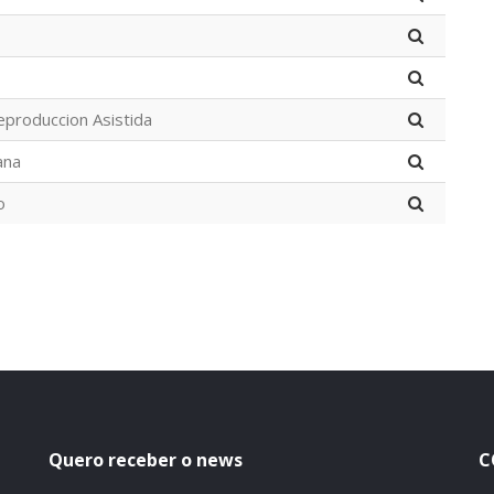
eproduccion Asistida
ana
o
Quero receber o news
C