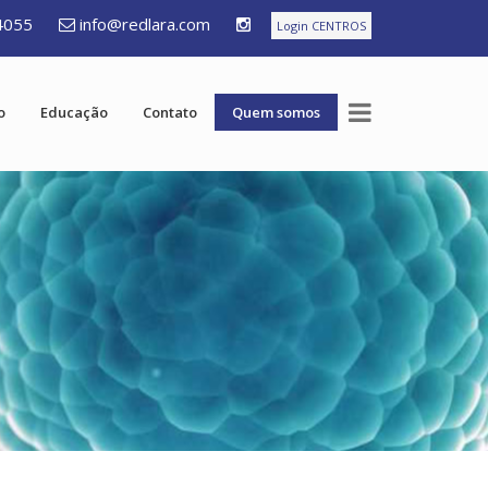
4055
info@redlara.com
Login CENTROS
o
Educação
Contato
Quem somos