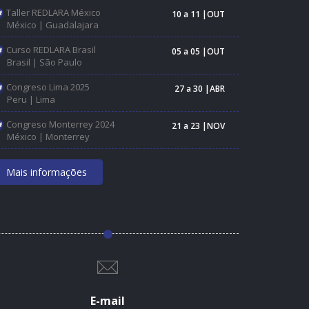
Taller REDLARA México
10 a 11 |OUT
México | Guadalajara
Curso REDLARA Brasil
05 a 05 |OUT
Brasil | São Paulo
Congreso Lima 2025
27 a 30 |ABR
Peru | Lima
Congreso Monterrey 2024
21 a 23 |NOV
México | Monterrey
Mais informações
E-mail