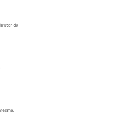
iretor da
a
 mesma.