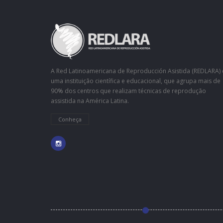
A Red Latinoamericana de Reproducción Asistida (REDLARA) 
uma instituição científica e educacional, que agrupa mais de
90% dos centros que realizam técnicas de reprodução
assistida na América Latina.
Conheça