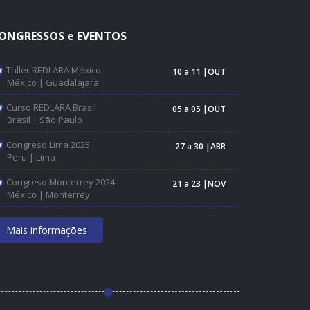
ONGRESSOS e EVENTOS
Taller REDLARA México
10 a 11 |OUT
México | Guadalajara
Curso REDLARA Brasil
05 a 05 |OUT
Brasil | São Paulo
Congreso Lima 2025
27 a 30 |ABR
Peru | Lima
Congreso Monterrey 2024
21 a 23 |NOV
México | Monterrey
Mais informações