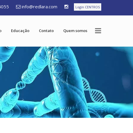
4055
info@redlara.com
Login CENTROS
o
Educação
Contato
Quem somos