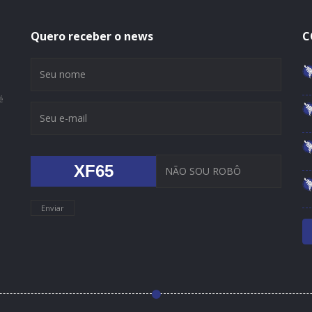
Quero receber o news
C
é
XF65
Enviar