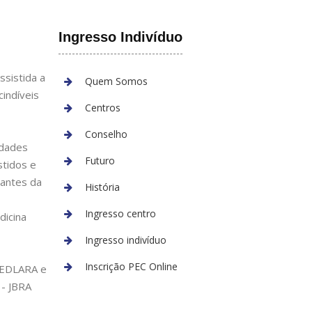
Ingresso Indivíduo
sistida a
Quem Somos
indíveis
Centros
Conselho
edades
Futuro
stidos e
tantes da
História
Ingresso centro
dicina
Ingresso indivíduo
Inscrição PEC Online
 REDLARA e
 - JBRA