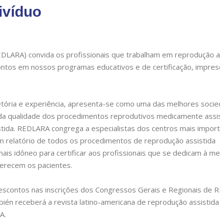
ivíduo
EDLARA) convida os profissionais que trabalham em reprodução as
tos em nossos programas educativos e de certificação, impresc
etória e experiência, apresenta-se como uma das melhores soci
 da qualidade dos procedimentos reprodutivos medicamente assi
stida. REDLARA congrega a especialistas dos centros mais impor
m relatório de todos os procedimentos de reprodução assistida
mais idôneo para certificar aos profissionais que se dedicam à me
merecem os pacientes.
escontos nas inscrições dos Congressos Gerais e Regionais de
bién receberá a revista latino-americana de reprodução assistida
A.