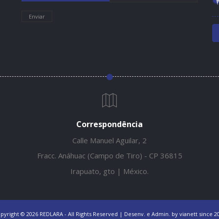
Enviar
Correspondência
Calle Manuel Aguilar, 2
Fracc. Anáhuac (Campo de Tiro) - CP 36815
Irapuato, gto | México.
pyright © 2026 REDLARA - All Rights Reserved | Desenv. e Admin.
by vianett since 2