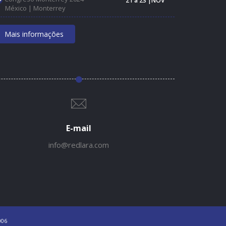
21 a 23 |NOV
México | Monterrey
Mais informações
E-mail
info@redlara.com
006