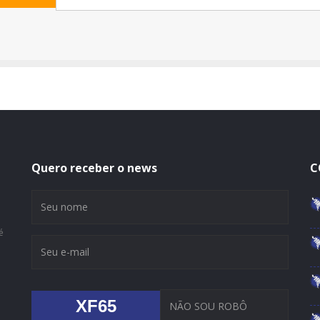
Quero receber o news
C
é
XF65