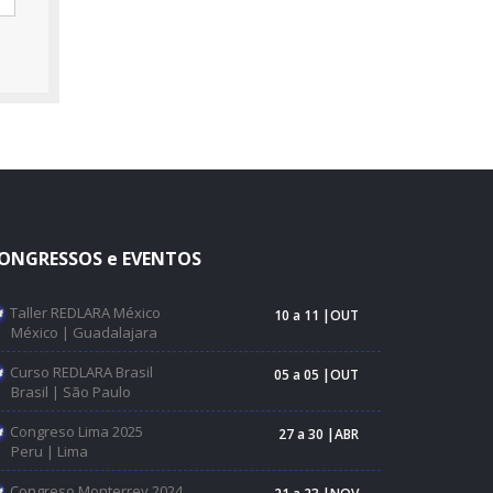
ONGRESSOS e EVENTOS
Taller REDLARA México
10 a 11 |OUT
México | Guadalajara
Curso REDLARA Brasil
05 a 05 |OUT
Brasil | São Paulo
Congreso Lima 2025
27 a 30 |ABR
Peru | Lima
Congreso Monterrey 2024