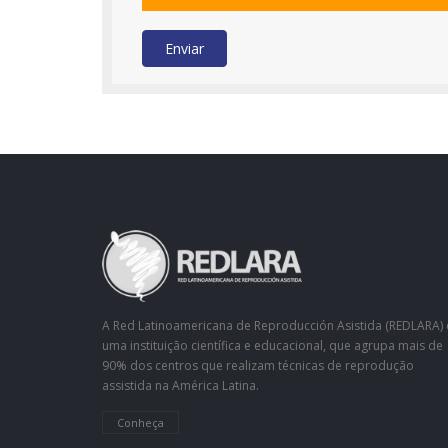
Enviar
A Red Latinoamericana de Reproducción Asistida (REDLARA) 
uma instituição científica e educacional, que agrupa mais de
90% dos centros que realizam técnicas de reprodução
assistida na América Latina.
Conheça