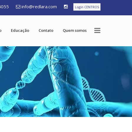
4055
info@redlara.com
Login CENTROS
o
Educação
Contato
Quem somos