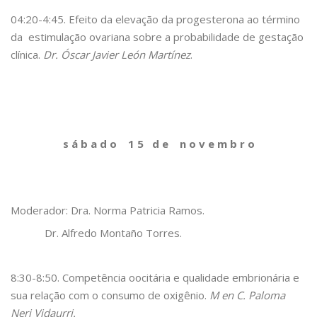
04:20-4:45. Efeito da elevação da progesterona ao término
da estimulação ovariana sobre a probabilidade de gestação
clínica.
Dr. Óscar Javier León Martínez
.
s á b a d o 1 5 d e n o v e m b r o
Moderador: Dra. Norma Patricia Ramos.
Dr. Alfredo Montaño Torres.
8:30-8:50. Competência oocitária e qualidade embrionária e
sua relação com o consumo de oxigênio.
M en C. Paloma
Neri Vidaurri.