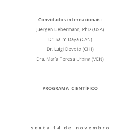
Convidados internacionais:
Juergen Liebermann, PhD (USA)
Dr. Salim Daya (CAN)
Dr. Luigi Devoto (CHI)
Dra. María Teresa Urbina (VEN)
PROGRAMA CIENTÍFICO
s e x t a 1 4 d e n o v e m b r o