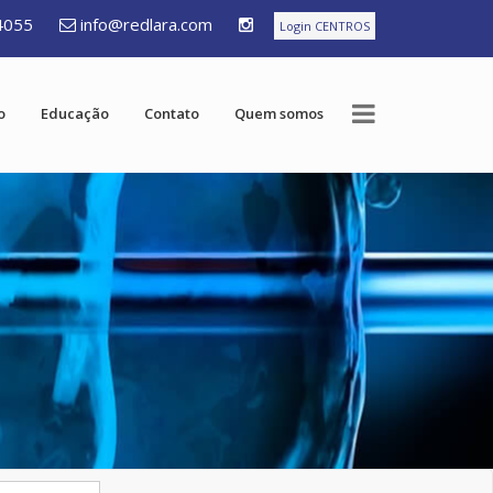
4055
info@redlara.com
Login CENTROS
o
Educação
Contato
Quem somos