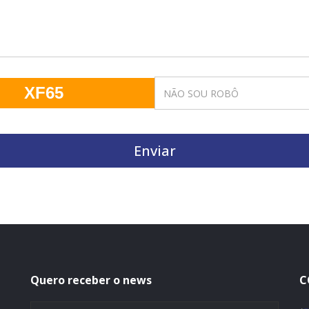
XF65
Enviar
Quero receber o news
C