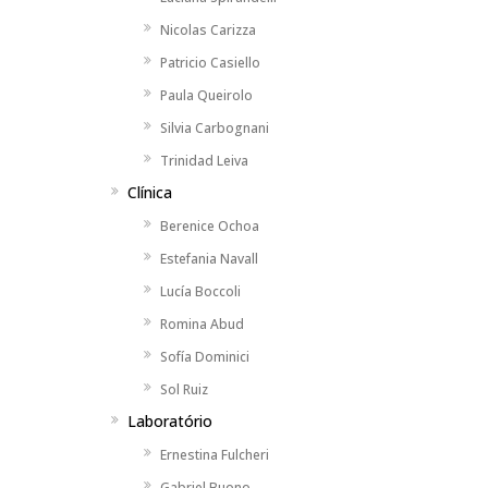
Nicolas Carizza
Patricio Casiello
Paula Queirolo
Silvia Carbognani
Trinidad Leiva
Clínica
Berenice Ochoa
Estefania Navall
Lucía Boccoli
Romina Abud
Sofía Dominici
Sol Ruiz
Laboratório
Ernestina Fulcheri
Gabriel Buono