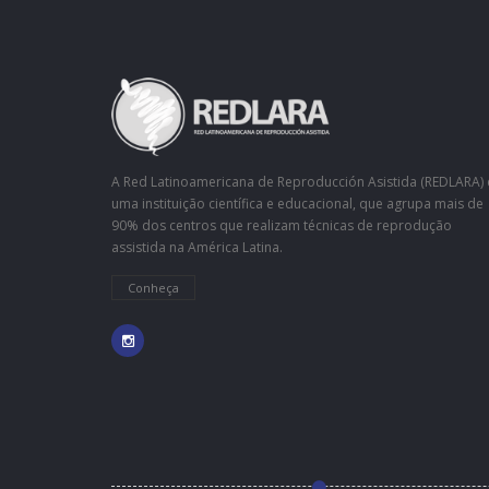
A Red Latinoamericana de Reproducción Asistida (REDLARA) 
uma instituição científica e educacional, que agrupa mais de
90% dos centros que realizam técnicas de reprodução
assistida na América Latina.
Conheça