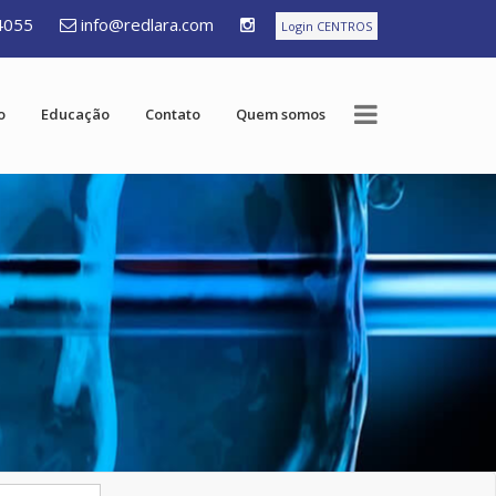
4055
info@redlara.com
Login CENTROS
o
Educação
Contato
Quem somos