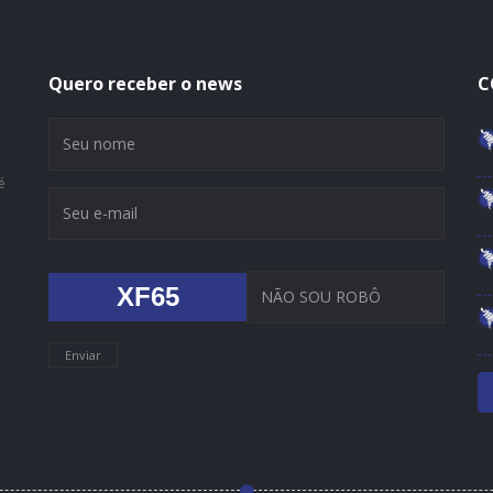
Quero receber o news
C
é
XF65
Enviar