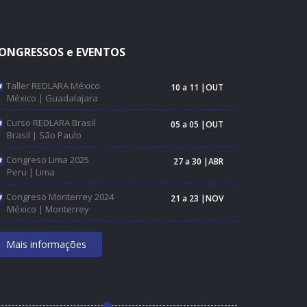
ONGRESSOS e EVENTOS
Taller REDLARA México
10 a 11 |OUT
México | Guadalajara
Curso REDLARA Brasil
05 a 05 |OUT
Brasil | São Paulo
Congreso Lima 2025
27 a 30 |ABR
Peru | Lima
Congreso Monterrey 2024
21 a 23 |NOV
México | Monterrey
Mais informações