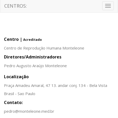
CENTROS:
Togg
navig
Centro |
Acreditado
Centro de Reprodução Humana Monteleone
Diretores/Administradores
Pedro Augusto Araújo Monteleone
Localização
Praça Amadeu Amaral, 47 13. andar conj. 134 - Bela Vista
Brasil - Sao Paulo
Contato:
pedro@monteleone.med.br