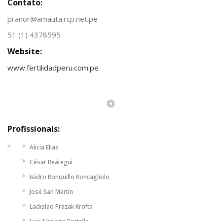
Contato:
pranor@amauta.rcp.net.pe
51 (1) 4378595
Website:
www.fertilidadperu.com.pe
Profissionais:
Alicia Elias
César Reátegui
Isidro Ronquillo Roncagliolo
José San Martín
Ladislao Prazak Krofta