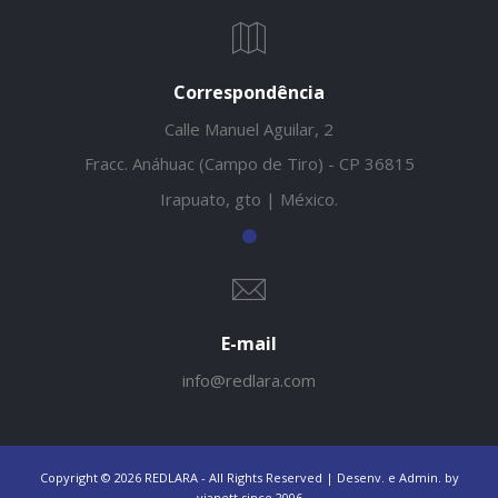
Correspondência
Calle Manuel Aguilar, 2
Fracc. Anáhuac (Campo de Tiro) - CP 36815
Irapuato, gto | México.
E-mail
info@redlara.com
Copyright © 2026 REDLARA - All Rights Reserved | Desenv. e Admin.
by
vianett since 2006