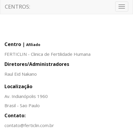
CENTROS:
Togg
navig
Centro |
Afiliado
FERTICLIN - Clinica de Fertilidade Humana
Diretores/Administradores
Raul Eid Nakano
Localização
Av. Indianópolis 1960
Brasil - Sao Paulo
Contato:
contato@ferticlin.com.br